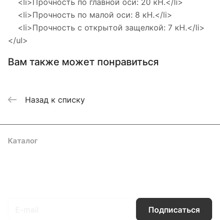
<li>Прочность по главной оси: 20 кН.</li>
<li>Прочность по малой оси: 8 кН.</li>
<li>Прочность с открытой защелкой: 7 кН.</li>
</ul>
Вам также может понравиться
Назад к списку
Каталог
Акции
Бренды
Услуги
Блог
Условия оплаты
Условия доставки
Контакты
Магазины
Гарантия на товар
Документы
Оферта
Подписаться
на новости и акции
Подписаться