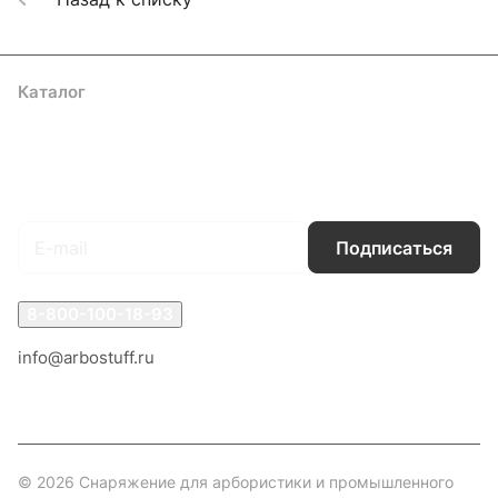
Каталог
Акции
Бренды
Услуги
Блог
Условия оплаты
Условия доставки
Контакты
Магазины
Гарантия на товар
Документы
Оферта
Подписаться
на новости и акции
Подписаться
8-800-100-18-93
info@arbostuff.ru
г. Липецк, ул. Стаханова 8а.
© 2026 Снаряжение для арбористики и промышленного