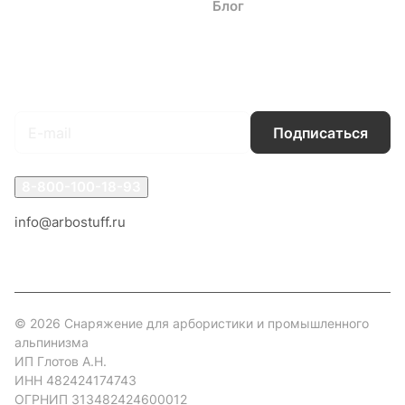
Каталог
Акции
Бренды
Услуги
Блог
Условия оплаты
Условия доставки
Контакты
Магазины
Гарантия на товар
Документы
Оферта
Подписаться
на новости и акции
Подписаться
8-800-100-18-93
info@arbostuff.ru
г. Липецк, ул. Стаханова 8а.
© 2026 Снаряжение для арбористики и промышленного
альпинизма
ИП Глотов А.Н.
ИНН 482424174743
ОГРНИП 313482424600012