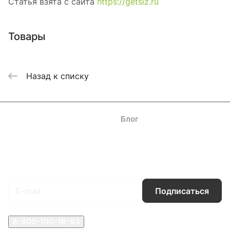
Статья взята с сайта
https://getsiz.ru
Товары
Назад к списку
Каталог
Акции
Бренды
Услуги
Блог
Условия оплаты
Условия доставки
Контакты
Магазины
Гарантия на товар
Документы
Оферта
Подписаться
на новости и акции
Подписаться
8-800-100-18-93