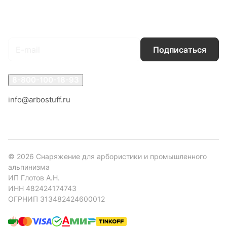
Подписаться
на новости и акции
Подписаться
8-800-100-18-93
info@arbostuff.ru
г. Липецк, ул. Стаханова 8а.
© 2026 Снаряжение для арбористики и промышленного
альпинизма
ИП Глотов А.Н.
ИНН 482424174743
ОГРНИП 313482424600012