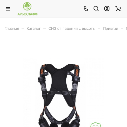
–
–
–
–
Главная
Каталог
СИЗ от падения с высоты
Привязи