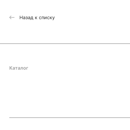
Назад к списку
Каталог
Акции
Бренды
Услуги
Блог
Условия оплаты
Ус
Гарантия на товар
Документы
Оферта