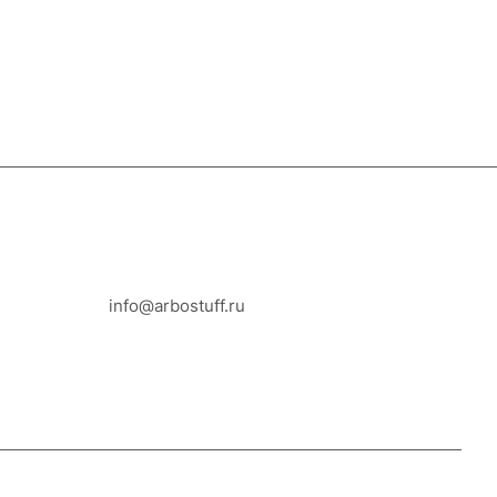
8-800-100-18-93
info@arbostuff.ru
г. Липецк, ул. Стаханова 8а.