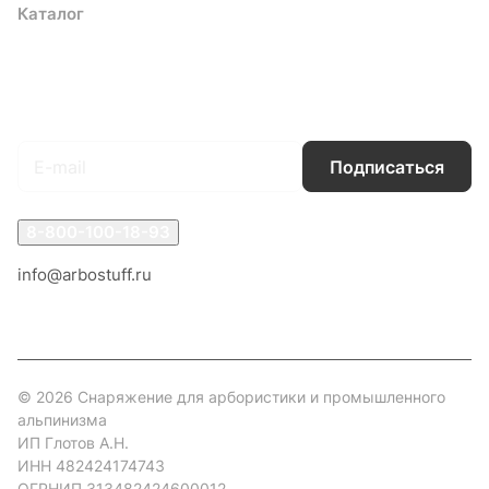
Каталог
Акции
Бренды
Услуги
Блог
Условия оплаты
Условия доставки
Контакты
Магазины
Гарантия на товар
Документы
Оферта
Подписаться
на новости и акции
Подписаться
8-800-100-18-93
info@arbostuff.ru
г. Липецк, ул. Стаханова 8а.
© 2026 Снаряжение для арбористики и промышленного
альпинизма
ИП Глотов А.Н.
ИНН 482424174743
ОГРНИП 313482424600012