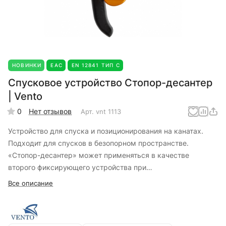
НОВИНКИ
EAC
EN 12841 ТИП С
Спусковое устройство Стопор-десантер
| Vento
0
Нет отзывов
Арт.
vnt 1113
Устройство для спуска и позиционирования на канатах.
Подходит для спусков в безопорном пространстве.
«Стопор-десантер» может применяться в качестве
второго фиксирующего устройства при
непродолжительном подъеме по веревке совместно с
Все описание
жумаром и стременем.