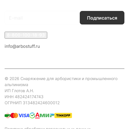
Подписаться
на новости и акции
Подписаться
8-800-100-18-93
info@arbostuff.ru
г. Липецк, ул. Стаханова 8а.
© 2026 Снаряжение для арбористики и промышленного
альпинизма
ИП Глотов А.Н.
ИНН 482424174743
ОГРНИП 313482424600012
Политика обработки персональных данных