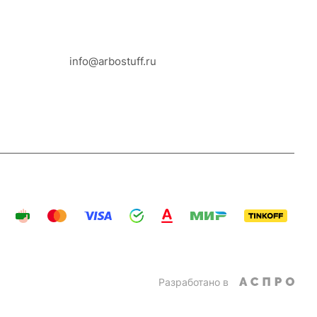
8-800-100-18-93
info@arbostuff.ru
г. Липецк, ул. Стаханова 8а.
Разработано в