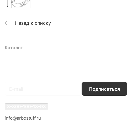
Назад к списку
Каталог
Акции
Бренды
Услуги
Блог
Условия оплаты
Условия доставки
Контакты
Магазины
Гарантия на товар
Документы
Оферта
Подписаться
на новости и акции
Подписаться
8-800-100-18-93
info@arbostuff.ru
г. Липецк, ул. Стаханова 8а.