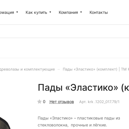
рмация
Как купить
Компания
Контакты
–
древолазы и комплектующие
Пады «Эластико» (комплект) | ТМ 
Пады «Эластико» (к
0
Нет отзывов
Арт.
krk .1202_017.79/1
Пады «Эластико» – пластиковые пады из
стекловолокна, прочные и лёгкие.