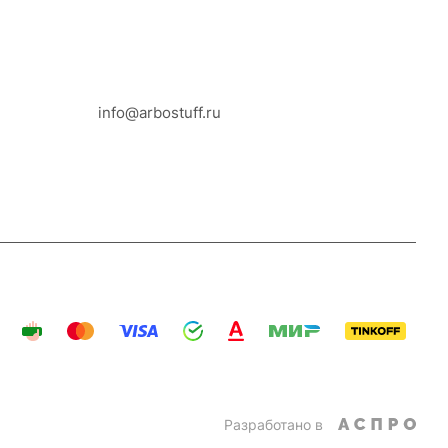
8-800-100-18-93
info@arbostuff.ru
г. Липецк, ул. Стаханова 8а.
Разработано в