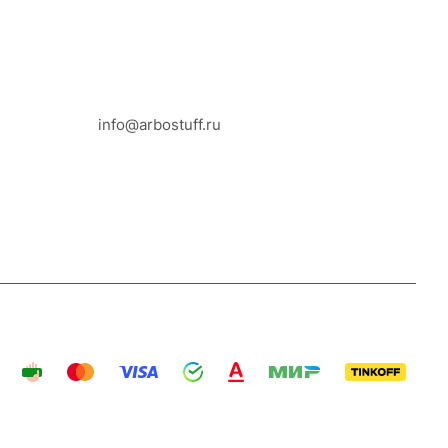
8-800-100-18-93
info@arbostuff.ru
г. Липецк, ул. Стаханова 8а.