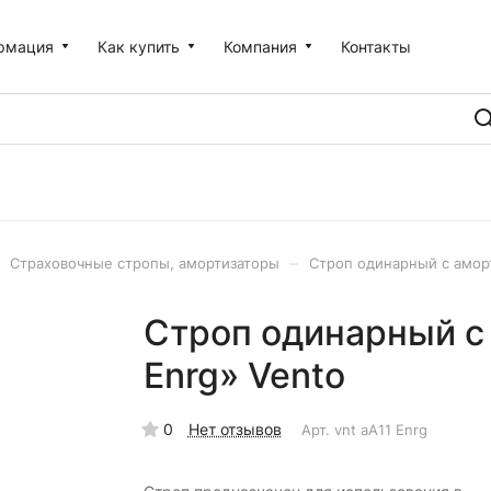
рмация
Как купить
Компания
Контакты
–
Страховочные стропы, амортизаторы
Строп одинарный с аморт
Строп одинарный с
Enrg» Vento
0
Нет отзывов
Арт.
vnt аА11 Enrg