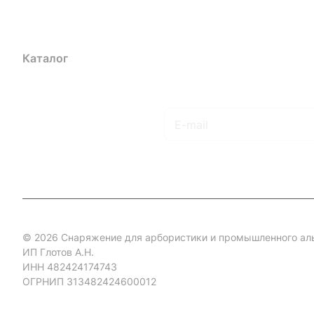
Каталог
Акции
Бренды
Услуги
Блог
Условия оплаты
Ус
Гарантия на товар
Документы
Оферта
Подписаться
на новости и акции
© 2026 Снаряжение для арбористики и промышленного ал
ИП Глотов А.Н.
ИНН 482424174743
ОГРНИП 313482424600012