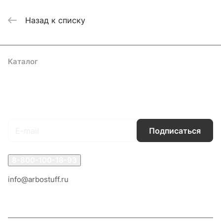
Назад к списку
Каталог
Акции
Бренды
Услуги
Блог
Условия оплаты
Условия доставки
Контакты
Магазины
Гарантия на товар
Документы
Оферта
Подписаться
на новости и акции
Подписаться
8-800-100-18-93
info@arbostuff.ru
г. Липецк, ул. Стаханова 8а.