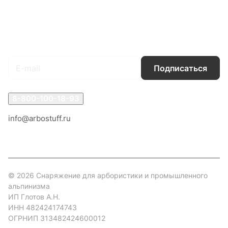
Условия доставки
Контакты
Магазины
Гарантия на товар
Документы
Оферта
Подписаться
на новости и акции
Подписаться
8-800-100-18-93
info@arbostuff.ru
г. Липецк, ул. Стаханова 8а.
© 2026 Снаряжение для арбористики и промышленного
альпинизма
ИП Глотов А.Н.
ИНН 482424174743
ОГРНИП 313482424600012