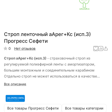
Строп ленточный аАрег+Кс (исп.3)
Прогресс Сефети
0
Нет отзывов
Строп аАрег+Кс (исп.3)
- страховочный строп из
регулируемой полиэфирной ленты с амортизатором,
большим монтажным и соединительным карабином
Отдельно строп не может использоваться в качестве
страховки при падении с высоты, только со страховочной
Все описание
или страховочно-удерживающей привязью.
Все товары Прогресс Сефети
Все товары категории