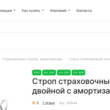
рмация
Как купить
Компания
Контакты
–
Страховочные стропы, амортизаторы
Строп страховочный лен
EAC
ЕН 354
ЕН 355
ЕН 358
Строп страховочны
двойной с амортиза
5
1 отзыв
Арт.
AKN44