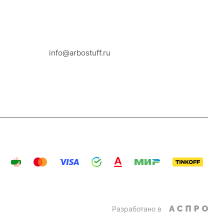
8-800-100-18-93
info@arbostuff.ru
г. Липецк, ул. Стаханова 8а.
Разработано в