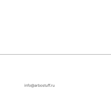
8-800-100-18-93
info@arbostuff.ru
г. Липецк, ул. Стаханова 8а.