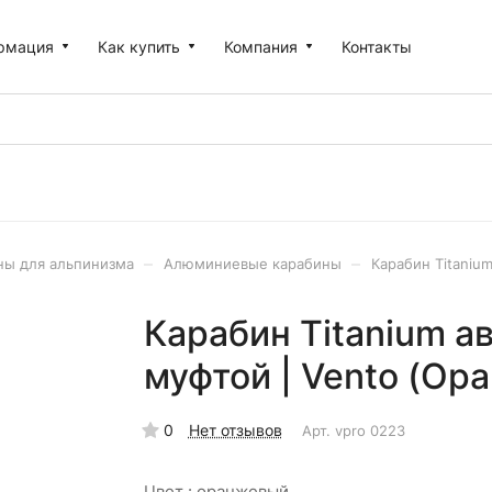
рмация
Как купить
Компания
Контакты
–
–
ны для альпинизма
Алюминиевые карабины
Карабин Titaniu
Карабин Titanium а
муфтой | Vento (Ор
0
Нет отзывов
Арт.
vpro 0223
Цвет :
оранжевый