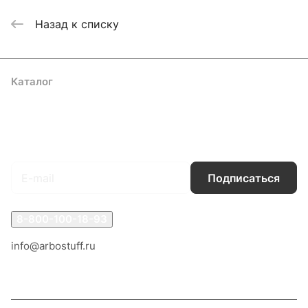
Назад к списку
Каталог
Акции
Бренды
Услуги
Блог
Условия оплаты
Условия доставки
Контакты
Магазины
Гарантия на товар
Документы
Оферта
Подписаться
на новости и акции
Подписаться
8-800-100-18-93
info@arbostuff.ru
г. Липецк, ул. Стаханова 8а.