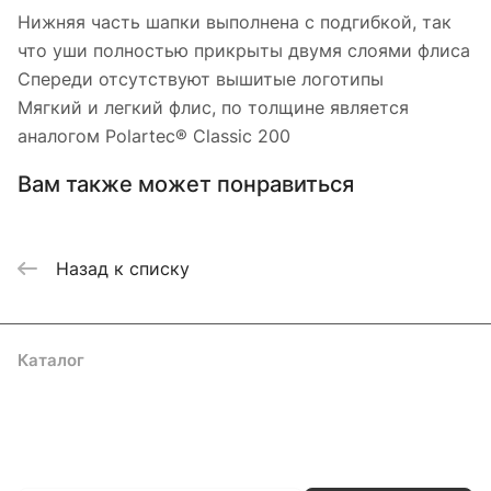
Нижняя часть шапки выполнена с подгибкой, так
что уши полностью прикрыты двумя слоями флиса
Спереди отсутствуют вышитые логотипы
Мягкий и легкий флис, по толщине является
аналогом Polartec® Classic 200
Вам также может понравиться
Назад к списку
Каталог
Акции
Бренды
Услуги
Блог
Условия оплаты
Условия доставки
Контакты
Магазины
Гарантия на товар
Документы
Оферта
Подписаться
на новости и акции