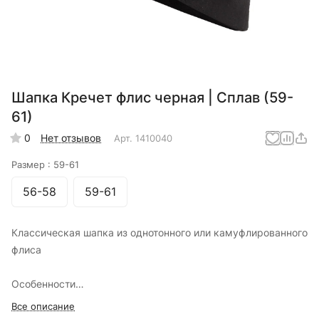
Шапка Кречет флис черная | Сплав (59-
61)
0
Нет отзывов
Арт.
1410040
Размер :
59-61
56-58
59-61
Классическая шапка из однотонного или камуфлированного
флиса
Особенности
Нижняя часть шапки выполнена с подгибкой, так что уши
Все описание
полностью прикрыты двумя слоями флиса