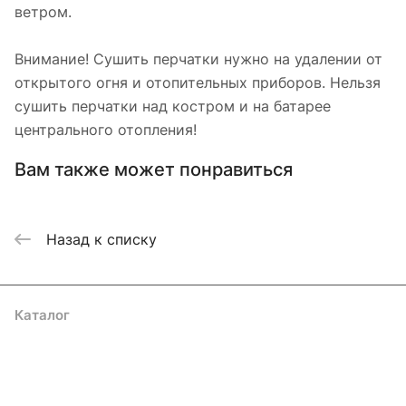
ветром.
Внимание! Сушить перчатки нужно на удалении от
открытого огня и отопительных приборов. Нельзя
сушить перчатки над костром и на батарее
центрального отопления!
Вам также может понравиться
Назад к списку
Каталог
Акции
Бренды
Услуги
Блог
Условия оплаты
Условия доставки
Контакты
Магазины
Гарантия на товар
Документы
Оферта
Подписаться
на новости и акции