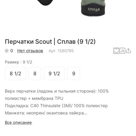
Перчатки Scout | Сплав (9 1/2)
0
Нет отзывов
Арт.
1580795
Размер :
9 1/2
8 1/2
8
9 1/2
9
Верх перчатки (ладонь и тыльная сторона): 100%
полиэстер + мембрана TPU
Подкладка: C40 Thinsulate (3M)/ 100% полиэстер
Манжета: неопрен/ окантовка лайкра
На ладони: силиконовый противоскользящий рисунок
Все описание
Проводящие накладки на большом и указательном пальцах
для работы с сенсорными экранами