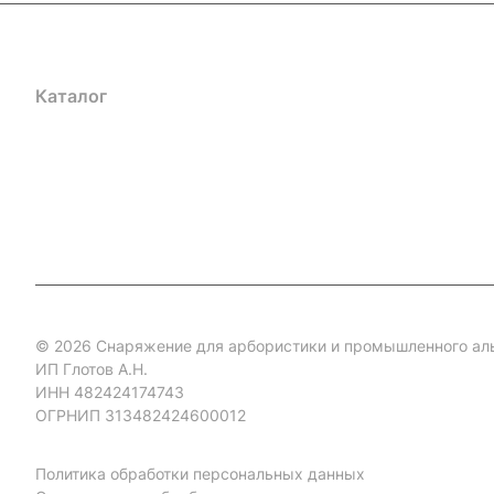
Каталог
Акции
Бренды
Услуги
Блог
Условия оплаты
Ус
Гарантия на товар
Документы
Оферта
© 2026 Снаряжение для арбористики и промышленного ал
ИП Глотов А.Н.
ИНН 482424174743
ОГРНИП 313482424600012
Политика обработки персональных данных