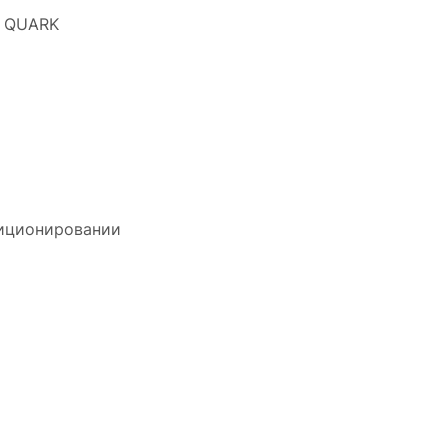
T QUARK
зиционировании