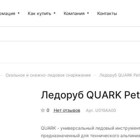
рмация
Как купить
Компания
Контакты
–
–
Скальное и снежно-ледовое снаряжение
Ледоруб QUARK Pet
Ледоруб QUARK Pet
0
Нет отзывов
Арт.
U019AA00
QUARK - универсальный ледовый инструмент
предназначенный для технического альпиниз