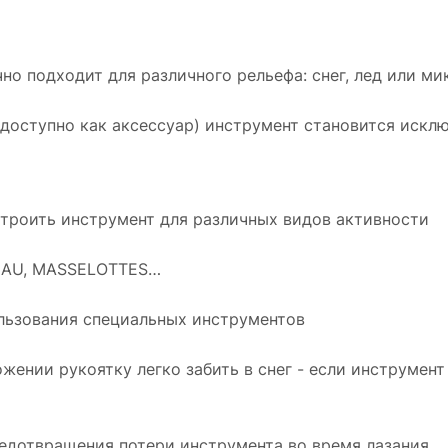
чно подходит для различного рельефа: снег, лед или ми
доступно как аксессуар) инструмент становится искл
строить инструмент для различных видов активности
TEAU, MASSELOTTES…
ользования специальных инструментов
ожении рукоятку легко забить в снег - если инструмент
редотвращения потери инструмента во время лазания