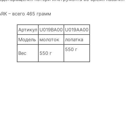
ARK – всего 465 грамм
Артикул
U019BA00
U019AA00
Модель
молоток
лопатка
550 г
Вес
550 г