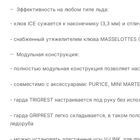
Эффективность на любом типе льда:
- клюв ICE сужается к наконечнику (3,3 мм) и отли
- снабженный утяжелителем клюва MASSELOTTES (
Модульная конструкция:
- полностью модульная конструкция позволяет на
- совместимо с аксессуарами: PUR'ICE, MINI MAR
- гарда TRIGREST настраивается под руку без исп
- гарда GRIPREST легко складывается, в таком пол
ледоруба
- можно установить эластичные усы V-LINK, для п