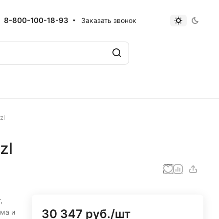
8-800-100-18-93
Заказать звонок
zl
zl
,
30 347 руб./
шт
ма и