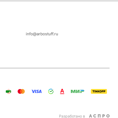
8-800-100-18-93
info@arbostuff.ru
г. Липецк, ул. Стаханова 8а.
Разработано в