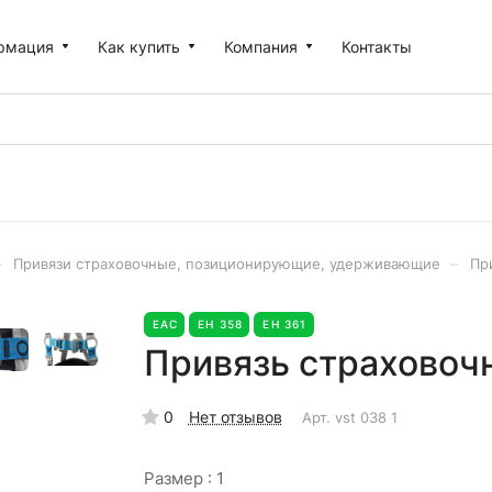
рмация
Как купить
Компания
Контакты
–
–
Привязи страховочные, позиционирующие, удерживающие
Пр
EAC
ЕН 358
ЕН 361
Привязь страховочна
0
Нет отзывов
Арт.
vst 038 1
Размер :
1