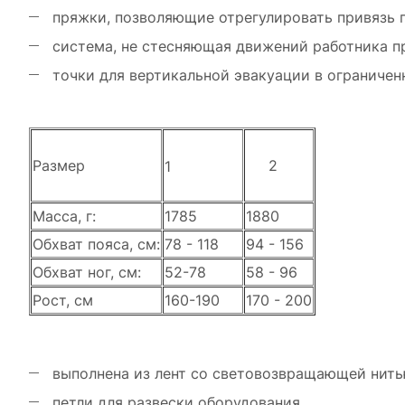
пряжки, позволяющие отрегулировать привязь п
система, не стесняющая движений работника п
точки для вертикальной эвакуации в ограничен
Размер
2
1
Масса, г:
1785
1880
Обхват пояса, см:
78 - 118
94 - 156
Обхват ног, см:
52-78
58 - 96
Рост, см
160-190
170 - 200
выполнена из лент со световозвращающей нит
петли для развески оборудования