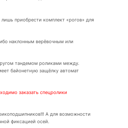
 лишь приобрести комплект «рогов» для
либо наклонным верёвочным или
другом тандемом роликами между.
меет байонетную защёлку автомат
ходимо заказать спецролики
рикоподшипников!!! А для возможности
чной фиксацией осей.