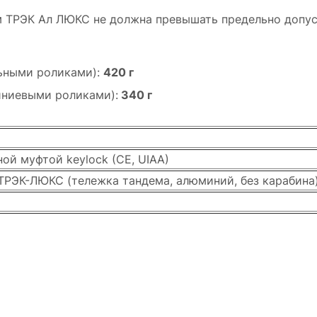
м ТРЭК Ал ЛЮКС не должна превышать предельно допус
льными роликами):
420 г
иниевыми роликами):
340 г
ой муфтой keylock (CE, UIAA)
ТРЭК-ЛЮКС (тележка тандема, алюминий, без карабина