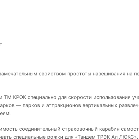
т
замечательным свойством простоты навешивания на п
и ТМ КРОК специально для скорости использования уч
йпарков — парков и аттракционов вертикальных развл
еям!
димость соединительный страховочный карабин самост
овать специальные рожки для «Тандем ТРЭК Ал ЛЮКС».