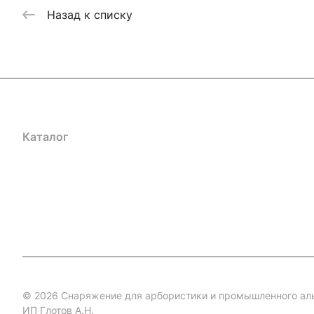
Назад к списку
Каталог
Акции
Бренды
Услуги
Блог
Условия оплаты
Ус
Гарантия на товар
Документы
Оферта
© 2026 Снаряжение для арбористики и промышленного ал
ИП Глотов А.Н.