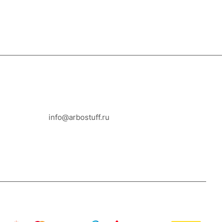
8-800-100-18-93
info@arbostuff.ru
г. Липецк, ул. Стаханова 8а.