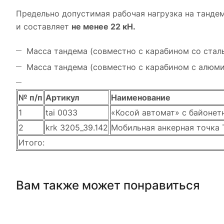
Предельно допустимая рабочая нагрузка на танде
и составляет
не менее 22 кН.
Масса тандема (совместно с карабином со ста
Масса тандема (совместно с карабином с алюм
№ п/п
Артикул
Наименование
1
tai 0033
«Косой автомат» с байонетн
2
krk 3205_39.142
Мобильная анкерная точка 
Итого:
Вам также может понравиться