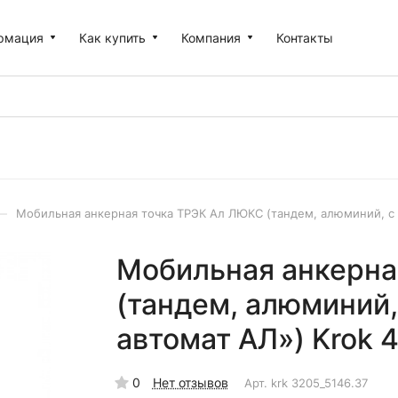
рмация
Как купить
Компания
Контакты
–
Мобильная анкерная точка ТРЭК Ал ЛЮКС (тандем, алюминий, с к
Мобильная анкерна
(тандем, алюминий,
автомат АЛ») Krok 4
0
Нет отзывов
Арт.
krk 3205_5146.37