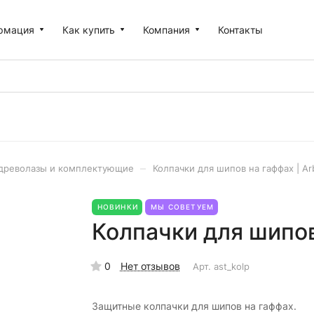
рмация
Как купить
Компания
Контакты
–
древолазы и комплектующие
Колпачки для шипов на гаффах | Ar
НОВИНКИ
МЫ СОВЕТУЕМ
Колпачки для шипов 
0
Нет отзывов
Арт.
ast_kolp
Защитные колпачки для шипов на гаффах.