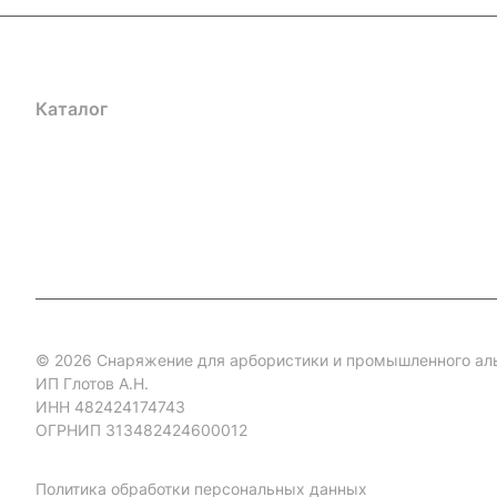
Каталог
Акции
Бренды
Услуги
Блог
Условия оплаты
Ус
Гарантия на товар
Документы
Оферта
© 2026 Снаряжение для арбористики и промышленного ал
ИП Глотов А.Н.
ИНН 482424174743
ОГРНИП 313482424600012
Политика обработки персональных данных