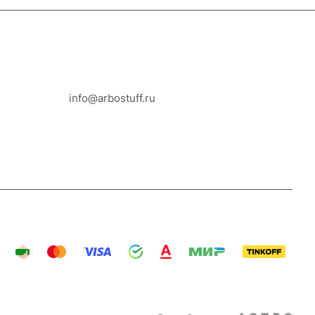
8-800-100-18-93
info@arbostuff.ru
г. Липецк, ул. Стаханова 8а.