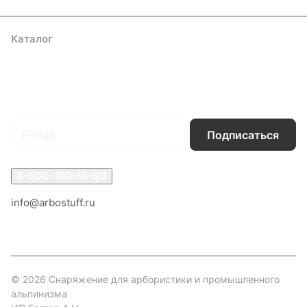
Каталог
Акции
Бренды
Услуги
Блог
Условия оплаты
Условия доставки
Контакты
Магазины
Гарантия на товар
Документы
Оферта
Подписаться
на новости и акции
Подписаться
8-800-100-18-93
info@arbostuff.ru
г. Липецк, ул. Стаханова 8а.
© 2026 Снаряжение для арбористики и промышленного
альпинизма