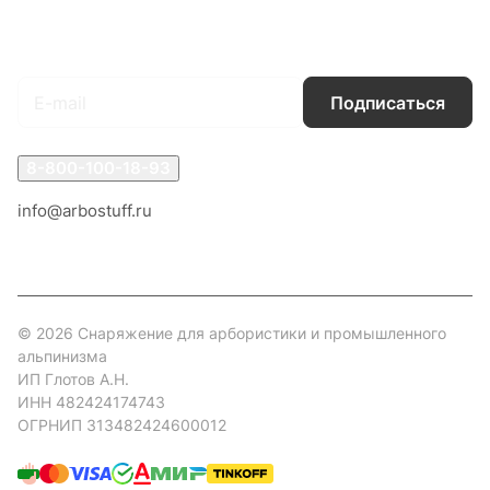
Подписаться
на новости и акции
Подписаться
8-800-100-18-93
info@arbostuff.ru
г. Липецк, ул. Стаханова 8а.
© 2026 Снаряжение для арбористики и промышленного
альпинизма
ИП Глотов А.Н.
ИНН 482424174743
ОГРНИП 313482424600012