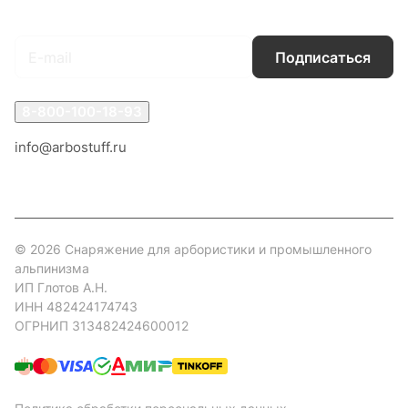
Подписаться
на новости и акции
Подписаться
8-800-100-18-93
info@arbostuff.ru
г. Липецк, ул. Стаханова 8а.
© 2026 Снаряжение для арбористики и промышленного
альпинизма
ИП Глотов А.Н.
ИНН 482424174743
ОГРНИП 313482424600012