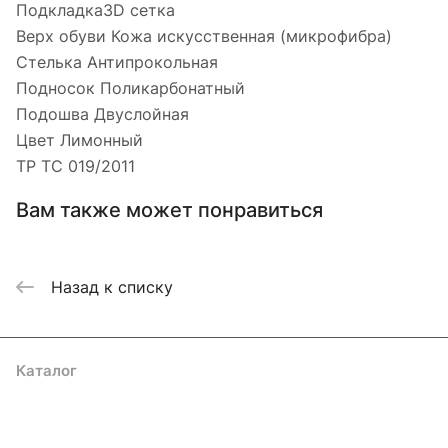
Подкладка3D сетка
Верх обуви Кожа искусственная (микрофибра)
Стелька Антипрокольная
Подносок Поликарбонатный
Подошва Двуслойная
Цвет Лимонный
ТР ТС 019/2011
Вам также может понравиться
Назад к списку
Каталог
Акции
Бренды
Услуги
Блог
Условия оплаты
Условия доставки
Контакты
Магазины
Гарантия на товар
Документы
Оферта