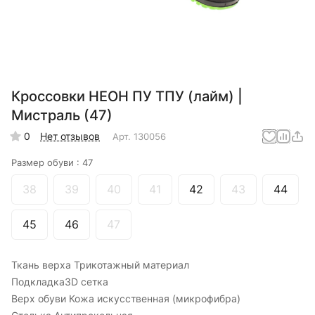
Кроссовки НЕОН ПУ ТПУ (лайм) |
Мистраль (47)
0
Нет отзывов
Арт.
130056
Размер обуви :
47
38
39
40
41
42
43
44
45
46
47
Ткань верха Трикотажный материал
Подкладка3D сетка
Верх обуви Кожа искусственная (микрофибра)