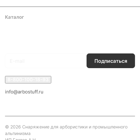
Каталог
Акции
Бренды
Услуги
Блог
Условия оплаты
Условия доставки
Контакты
Магазины
Гарантия на товар
Документы
Оферта
Подписаться
на новости и акции
Подписаться
8-800-100-18-93
info@arbostuff.ru
г. Липецк, ул. Стаханова 8а.
© 2026 Снаряжение для арбористики и промышленного
альпинизма
ИП Глотов А.Н.