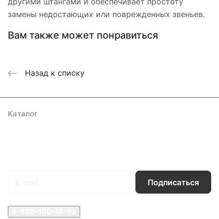
другими штангами и обеспечивает простоту
замены недостающих или поврежденных звеньев.
Вам также может понравиться
Назад к списку
Каталог
Акции
Бренды
Услуги
Блог
Условия оплаты
Условия доставки
Контакты
Магазины
Гарантия на товар
Документы
Оферта
Подписаться
на новости и акции
Подписаться
8-800-100-18-93