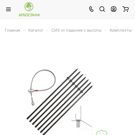
–
–
–
Главная
Каталог
СИЗ от падения с высоты
Комплекты