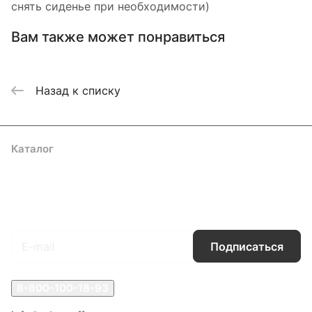
снять сиденье при необходимости)
Вам также может понравиться
Назад к списку
Каталог
Акции
Бренды
Услуги
Блог
Условия оплаты
Условия доставки
Контакты
Магазины
Гарантия на товар
Документы
Оферта
Подписаться
на новости и акции
Подписаться
8-800-100-18-93