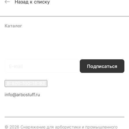
Назад к списку
Каталог
Акции
Бренды
Услуги
Блог
Условия оплаты
Условия доставки
Контакты
Магазины
Гарантия на товар
Документы
Оферта
Подписаться
на новости и акции
Подписаться
8-800-100-18-93
info@arbostuff.ru
г. Липецк, ул. Стаханова 8а.
© 2026 Снаряжение для арбористики и промышленного