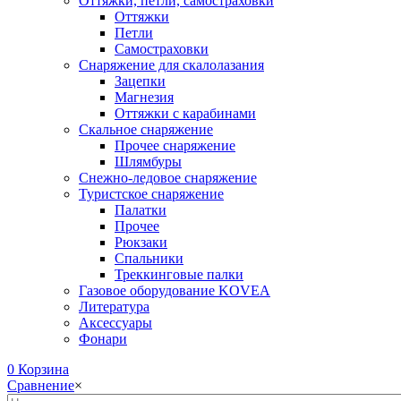
Оттяжки, петли, самостраховки
Оттяжки
Петли
Самостраховки
Снаряжение для скалолазания
Зацепки
Магнезия
Оттяжки с карабинами
Скальное снаряжение
Прочее снаряжение
Шлямбуры
Снежно-ледовое снаряжение
Туристское снаряжение
Палатки
Прочее
Рюкзаки
Спальники
Треккинговые палки
Газовое оборудование KOVEA
Литература
Аксессуары
Фонари
0
Корзина
Сравнение
×