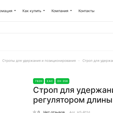
рмация
Как купить
Компания
Контакты
–
Стропы для удержания и позиционирования
Строп для удержа
782Н
EAC
ЕН 358
Строп для удержан
регулятором длины
0
Нет отзывов
Арт.
HS-R11d