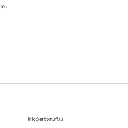
ах.
8-800-100-18-93
info@arbostuff.ru