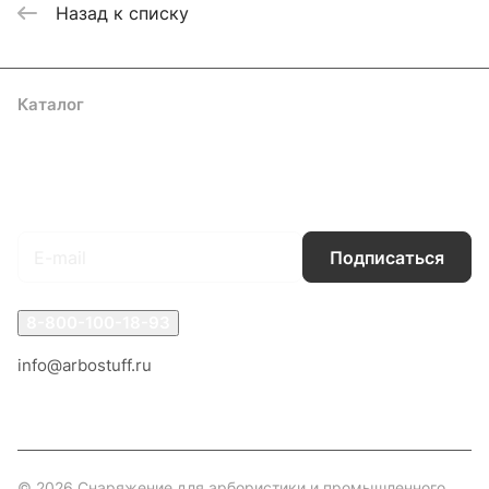
Назад к списку
Каталог
Акции
Бренды
Услуги
Блог
Условия оплаты
Условия доставки
Контакты
Магазины
Гарантия на товар
Документы
Оферта
Подписаться
на новости и акции
Подписаться
8-800-100-18-93
info@arbostuff.ru
г. Липецк, ул. Стаханова 8а.
© 2026 Снаряжение для арбористики и промышленного