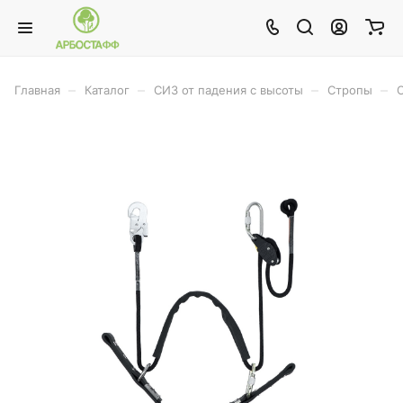
–
–
–
–
Главная
Каталог
СИЗ от падения с высоты
Стропы